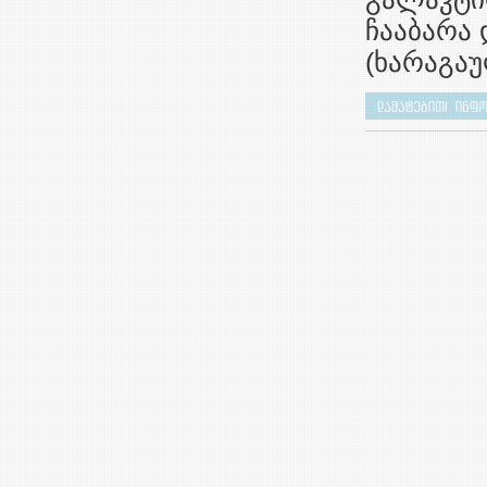
ჩააბარა
(ხარაგა