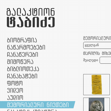
ყველგან
შუალედი