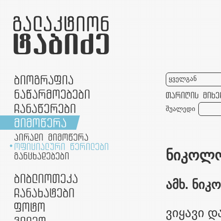
ყველგან
შუალედი
ნიკოლ
ამხ. ნიკ
ვიყავი დ