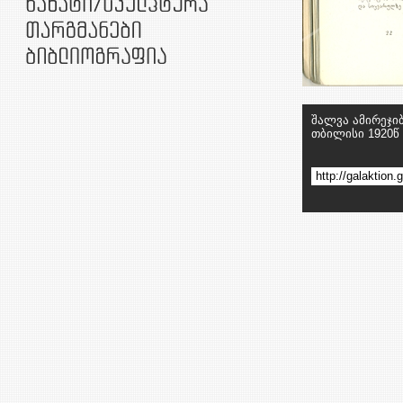
შალვა ამირეჯიბ
თბილისი 1920წ 